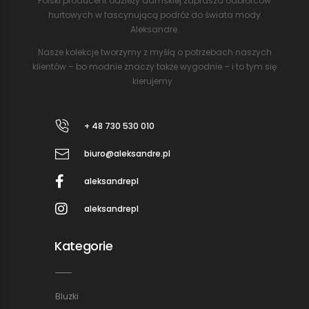
Polski producent odzieży damskiej zaprasza odbiorców
hurtowych w fascynującą podróż do świata mody
Aleksandre.
Nasze kolekcje tworzymy z myślą o potrzebach naszych
klientów – bo modnie znaczy także wygodnie – i to tym się
kierujemy.
+ 48 730 530 010
biuro@aleksandre.pl
aleksandrepl
aleksandrepl
Kategorie
Bluzki