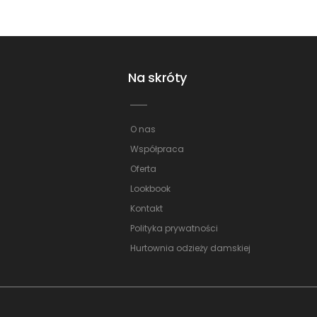
Na skróty
O nas
Współpraca
Oferta
Lookbook
Kontakt
Polityka prywatności
Hurtownia odzieży damskiej