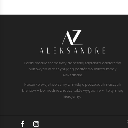
Polski producent odzieży damskiej zaprasza odbiorców
hurtowych w fascynującą podróż do świata mody
Aleksandre.
Nasze kolekcje tworzymy z myślą o potrzebach naszych
klientów – bo modnie znaczy także wygodnie – i to tym się
kierujemy.