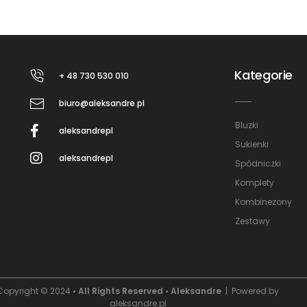
Kategorie
+ 48 730 530 010
biuro@aleksandre.pl
Bluzki
aleksandrepl
Sukienki
aleksandrepl
Spódniczki
Komplety
Kombinezony
Zestawy
Copyright © 2024
• All Rights Reserved • Aleksandre
| Powered by
aleksandre.pl