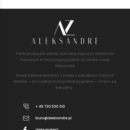
Polski producent odzieży damskiej zaprasza odbiorców
hurtowych w fascynującą podróż do świata mody
Aleksandre.
Nasze kolekcje tworzymy z myślą o potrzebach naszych
klientów – bo modnie znaczy także wygodnie – i to tym się
kierujemy.
+ 48 730 530 010
biuro@aleksandre.pl
aleksandrepl