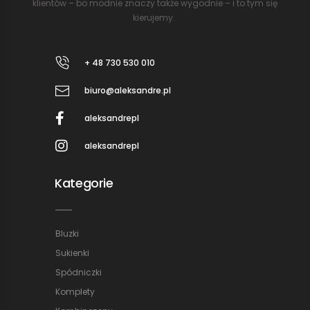
klientów – bo modnie znaczy także wygodnie – i to tym się
kierujemy.
+ 48 730 530 010
biuro@aleksandre.pl
aleksandrepl
aleksandrepl
Kategorie
Bluzki
Sukienki
Spódniczki
Komplety