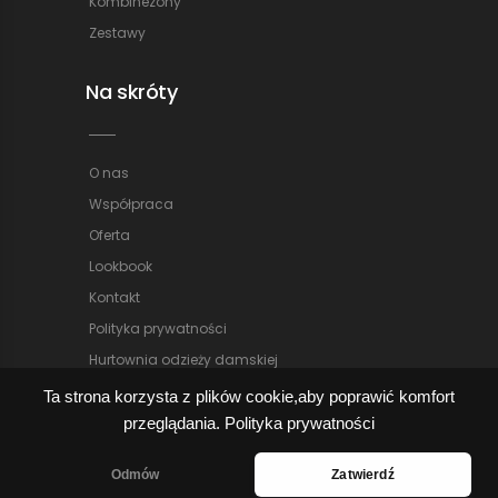
Kombinezony
Zestawy
Na skróty
O nas
Współpraca
Oferta
Lookbook
Kontakt
Polityka prywatności
Hurtownia odzieży damskiej
Ta strona korzysta z plików cookie,aby poprawić komfort
przeglądania.
Polityka prywatności
Odmów
Zatwierdź