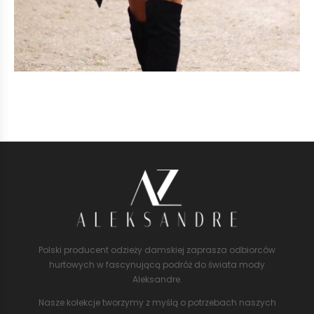
Polski producent odzieży damskiej zaprasza odbiorców
hurtowych w fascynującą podróż do świata mody
Aleksandre.
Nasze kolekcje tworzymy z myślą o potrzebach naszych