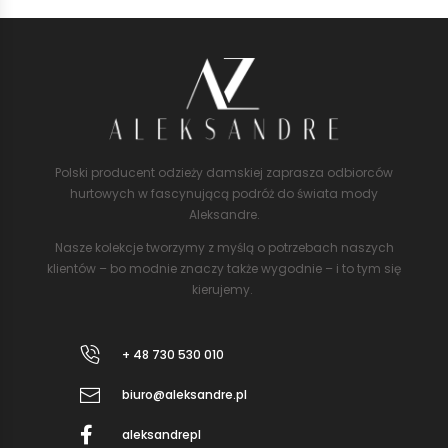
Polski producent odzieży damskiej zaprasza odbiorców
hurtowych w fascynującą podróż do świata mody
Aleksandre.
Nasze kolekcje tworzymy z myślą o potrzebach naszych
klientów – bo modnie znaczy także wygodnie – i to tym się
kierujemy.
+ 48 730 530 010
biuro@aleksandre.pl
aleksandrepl