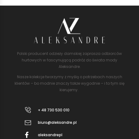
Polski producent odzieży damskiej zaprasza odbiorców
hurtowych w fascynującą podróż do świata mody
Aleksandre.
Nasze kolekcje tworzymy z myślą o potrzebach naszych
klientów – bo modnie znaczy także wygodnie – i to tym się
kierujemy.
+ 48 730 530 010
biuro@aleksandre.pl
aleksandrepl