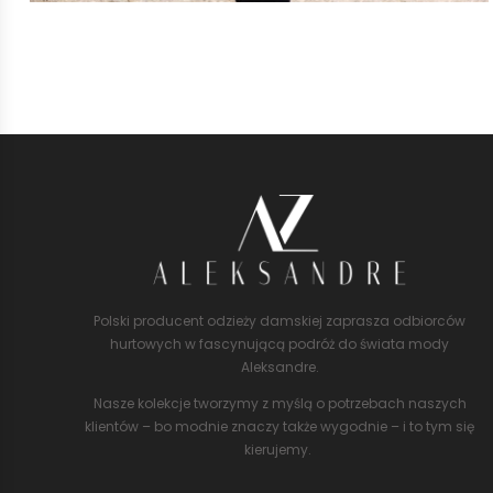
Polski producent odzieży damskiej zaprasza odbiorców
hurtowych w fascynującą podróż do świata mody
Aleksandre.
Nasze kolekcje tworzymy z myślą o potrzebach naszych
klientów – bo modnie znaczy także wygodnie – i to tym się
kierujemy.