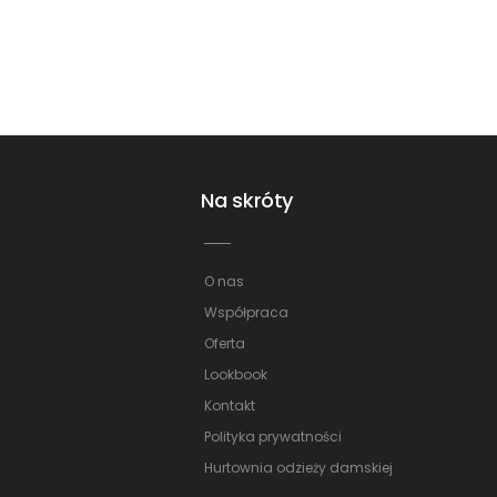
Na skróty
O nas
Współpraca
Oferta
Lookbook
Kontakt
Polityka prywatności
Hurtownia odzieży damskiej