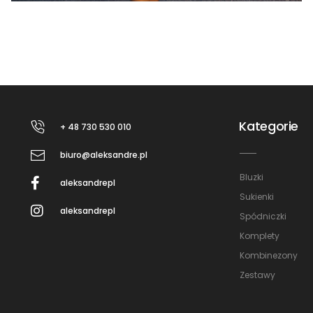
Kategorie
+ 48 730 530 010
biuro@aleksandre.pl
Bluzki
aleksandrepl
Sukienki
aleksandrepl
Spódniczki
Komplety
Kombinezony
Zestawy