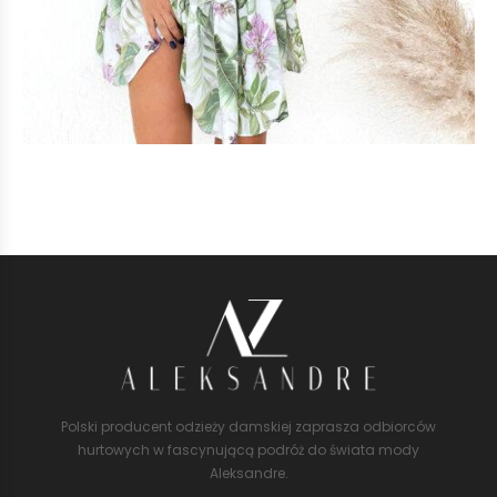
Polski producent odzieży damskiej zaprasza odbiorców
hurtowych w fascynującą podróż do świata mody
Aleksandre.