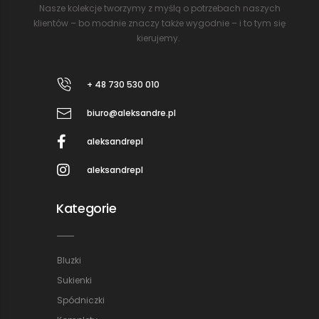
Nasze kolekcje tworzymy z myślą o potrzebach naszych
klientów – bo modnie znaczy także wygodnie – i to tym się
kierujemy.
+ 48 730 530 010
biuro@aleksandre.pl
aleksandrepl
aleksandrepl
Kategorie
Bluzki
Sukienki
Spódniczki