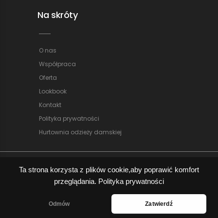
Na skróty
O nas
Współpraca
Oferta
Lookbook
Kontakt
Polityka prywatności
Hurtownia odzieży damskiej
Ta strona korzysta z plików cookie,aby poprawić komfort
przeglądania.
Polityka prywatności
Copyright © 2024
• All Rights Reserved • Aleksandre
Odmów
Zatwierdź
| Powered by aleksandre.pl