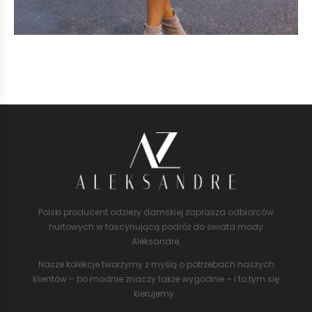
Polski producent odzieży damskiej zaprasza odbiorców
hurtowych w fascynującą podróż do świata mody
Aleksandre.
Nasze kolekcje tworzymy z myślą o potrzebach naszych
klientów – bo modnie znaczy także wygodnie – i to tym się
kierujemy.