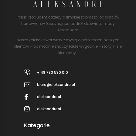
Polski producent odzieży damskiej zaprasza odbiorców
hurtowych w fascynującą podróż do świata mody
Aleksandre.
Nasze kolekcje tworzymy z myślą o potrzebach naszych
klientów – bo modnie znaczy także wygodnie – i to tym się
kierujemy.
+ 48 730 530 010
biuro@aleksandre.pl
aleksandrepl
aleksandrepl
Kategorie