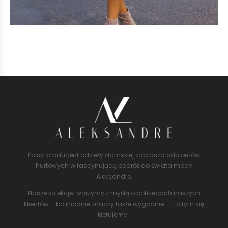
Polski producent odzieży damskiej zaprasza odbiorców
hurtowych w fascynującą podróż do świata mody
Aleksandre.
Nasze kolekcje tworzymy z myślą o potrzebach naszych
klientów – bo modnie znaczy także wygodnie – i to tym się
kierujemy.