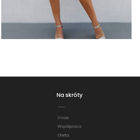
Na skróty
O nas
Współpraca
Oferta