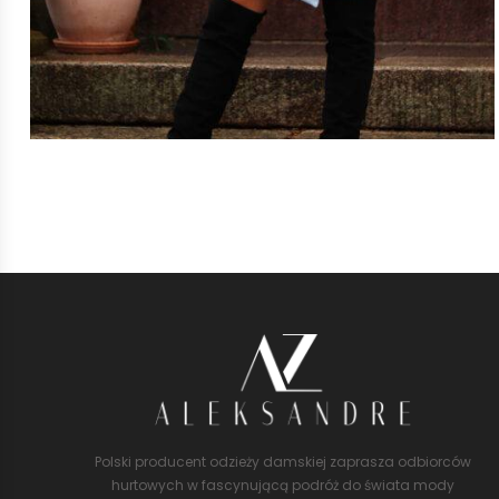
Polski producent odzieży damskiej zaprasza odbiorców
hurtowych w fascynującą podróż do świata mody