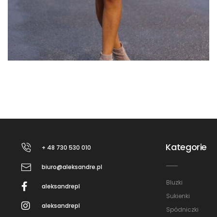
Kategorie
+ 48 730 530 010
biuro@aleksandre.pl
Bluzki
aleksandrepl
Sukienki
aleksandrepl
Spódniczki