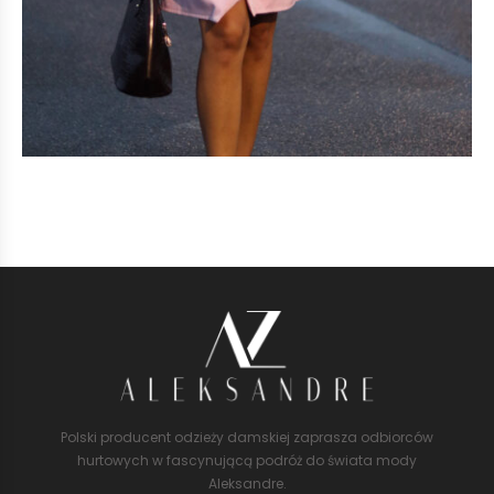
Polski producent odzieży damskiej zaprasza odbiorców
hurtowych w fascynującą podróż do świata mody
Aleksandre.