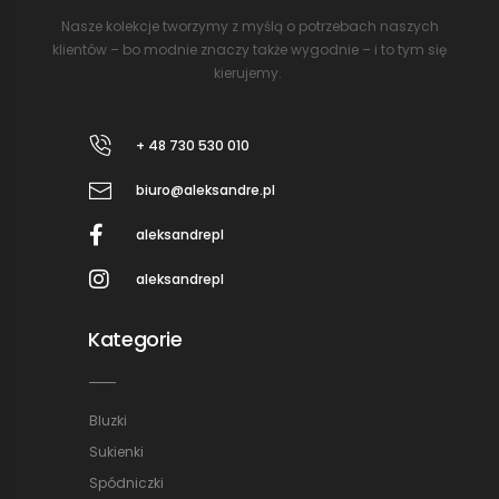
Nasze kolekcje tworzymy z myślą o potrzebach naszych
klientów – bo modnie znaczy także wygodnie – i to tym się
kierujemy.
+ 48 730 530 010
biuro@aleksandre.pl
aleksandrepl
aleksandrepl
Kategorie
Bluzki
Sukienki
Spódniczki