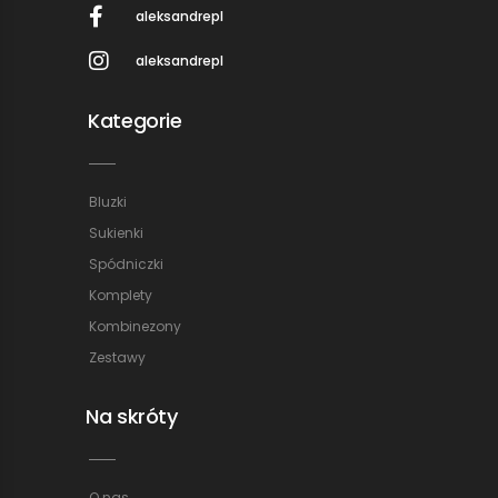
aleksandrepl
aleksandrepl
Kategorie
Bluzki
Sukienki
Spódniczki
Komplety
Kombinezony
Zestawy
Na skróty
O nas