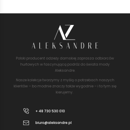
Polski producent odzieży damskiej zaprasza odbiorców
hurtowych w fascynującą podróż do świata mody
Aleksandre.
Nasze kolekcje tworzymy z myślą o potrzebach naszych
klientów – bo modnie znaczy także wygodnie – i to tym się
kierujemy.
+ 48 730 530 010
biuro@aleksandre.pl