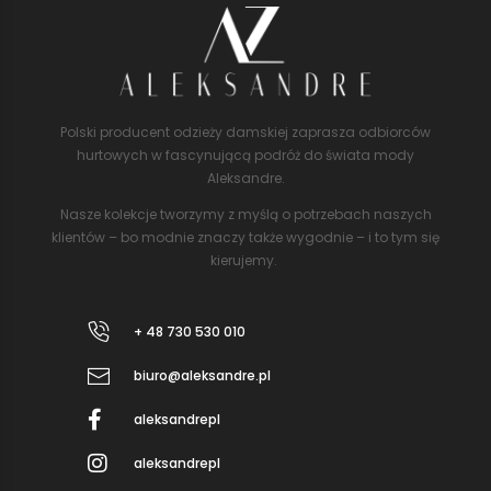
Polski producent odzieży damskiej zaprasza odbiorców
hurtowych w fascynującą podróż do świata mody
Aleksandre.
Nasze kolekcje tworzymy z myślą o potrzebach naszych
klientów – bo modnie znaczy także wygodnie – i to tym się
kierujemy.
+ 48 730 530 010
biuro@aleksandre.pl
aleksandrepl
aleksandrepl