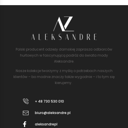
Polski producent odzieży damskiej zaprasza odbiorców
hurtowych w fascynującą podróż do świata mody
Aleksandre.
Nasze kolekcje tworzymy z myślą o potrzebach naszych
klientów – bo modnie znaczy także wygodnie – i to tym się
kierujemy.
+ 48 730 530 010
biuro@aleksandre.pl
aleksandrepl