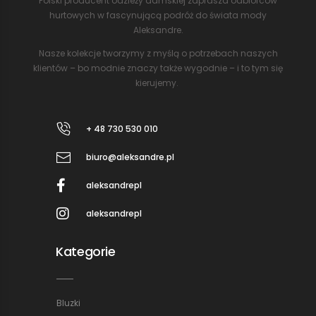
Polski producent odzieży damskiej zaprasza odbiorców
hurtowych w fascynującą podróż do świata mody
Aleksandre.
Nasze kolekcje tworzymy z myślą o potrzebach naszych
klientów – bo modnie znaczy także wygodnie – i to tym się
kierujemy.
+ 48 730 530 010
biuro@aleksandre.pl
aleksandrepl
aleksandrepl
Kategorie
Bluzki