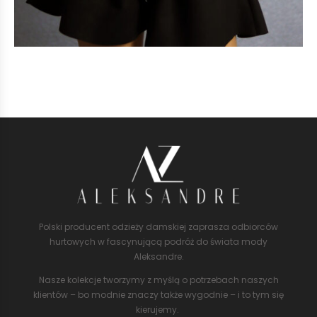
Polski producent odzieży damskiej zaprasza odbiorców
hurtowych w fascynującą podróż do świata mody
Aleksandre.
Nasze kolekcje tworzymy z myślą o potrzebach naszych
klientów – bo modnie znaczy także wygodnie – i to tym się
kierujemy.