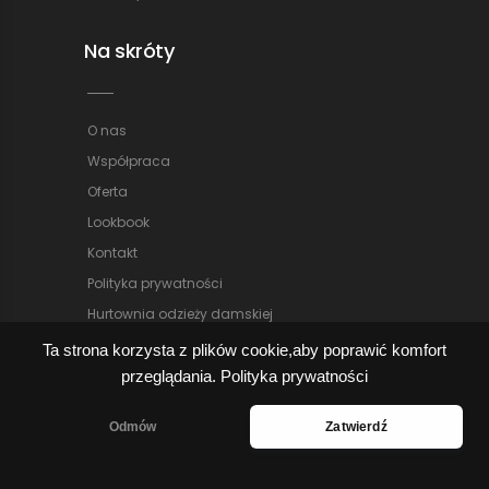
Na skróty
O nas
Współpraca
Oferta
Lookbook
Kontakt
Polityka prywatności
Hurtownia odzieży damskiej
Ta strona korzysta z plików cookie,aby poprawić komfort
przeglądania.
Polityka prywatności
Odmów
Zatwierdź
Copyright © 2024
• All Rights Reserved • Aleksandre
| Powered by aleksandre.pl