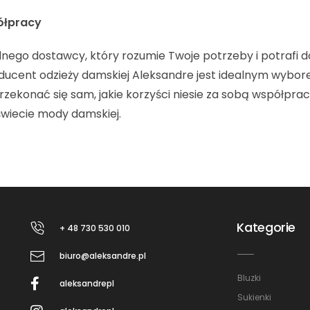
ółpracy
idnego dostawcy, który rozumie Twoje potrzeby i potrafi 
roducent odzieży damskiej Aleksandre jest idealnym wyb
rzekonać się sam, jakie korzyści niesie za sobą współpra
wiecie mody damskiej.
Kategorie
+ 48 730 530 010
biuro@aleksandre.pl
Bluzki
aleksandrepl
Sukienki