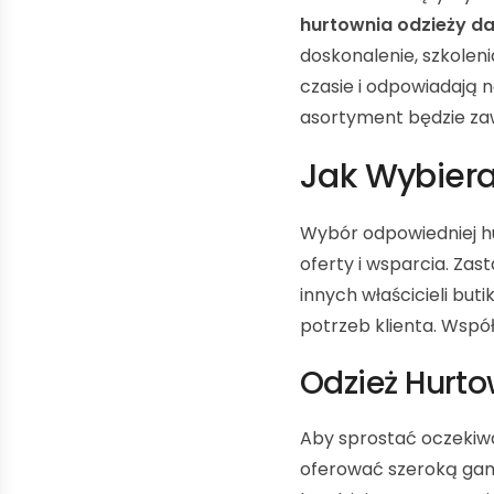
hurtownia odzieży d
doskonalenie, szkolen
czasie i odpowiadają 
asortyment będzie zaws
Jak Wybiera
Wybór odpowiedniej hur
oferty i wsparcia. Zas
innych właścicieli bu
potrzeb klienta. Wspó
Odzież Hurt
Aby sprostać oczekiw
oferować szeroką gamę