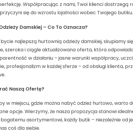
erfekcję. Współpracując z nami, Twoi klienci dostrzegą ró
przyczyni się do wzrostu lojalności wobec Twojego butiku.
 Odzieży Damskiej – Co To Oznacza?
 bycie najlepszą hurtownią odzieży damskiej, skupiamy si
e, szeroka i ciągle aktualizowana oferta, która odpowiad
parentność w działaniu – jasne warunki współpracy, uczci
, profesjonalizm w każdej sferze – od obsługi klienta, prz
we.
rać Naszą Ofertę?
py w miejscu, gdzie można nabyć odzież hurtowo, warto d
ne opcje. Wierzymy, że nasza propozycja stanowi idealne
i bogatemu asortymentowi, każdy butik – niezależnie od j
 nas coś dla siebie.