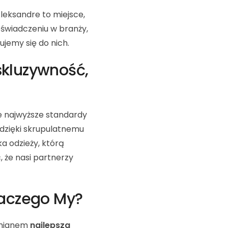
 Aleksandre to miejsce,
oświadczeniu w branży,
jemy się do nich.
skluzywność,
e najwyższe standardy
dzięki skrupulatnemu
a odzieży, którą
, że nasi partnerzy
laczego My?
 mianem
najlepsza