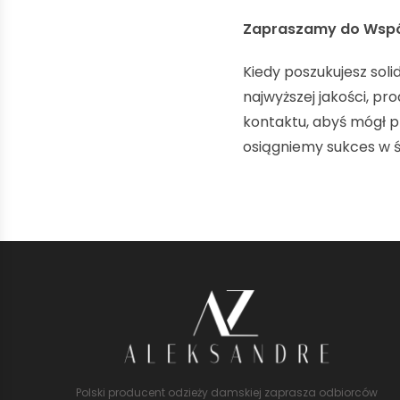
Zapraszamy do Wsp
Kiedy poszukujesz sol
najwyższej jakości, p
kontaktu, abyś mógł p
osiągniemy sukces w ś
Polski producent odzieży damskiej zaprasza odbiorców