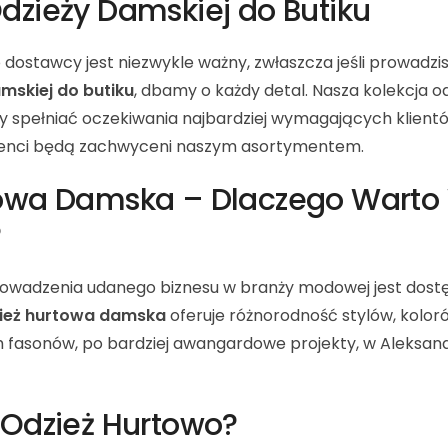
dzieży Damskiej do Butiku
ostawcy jest niezwykle ważny, zwłaszcza jeśli prowadzisz
mskiej do butiku
, dbamy o każdy detal. Nasza kolekcja od
y spełniać oczekiwania najbardziej wymagających klient
klienci będą zachwyceni naszym asortymentem.
towa Damska – Dlaczego Warto
?
rowadzenia udanego biznesu w branży modowej jest dostę
ież hurtowa damska
oferuje różnorodność stylów, kolor
h fasonów, po bardziej awangardowe projekty, w Aleksand
 Odzież Hurtowo?