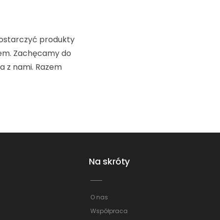
dostarczyć produkty
orem. Zachęcamy do
ca z nami. Razem
Na skróty
O nas
Współpraca