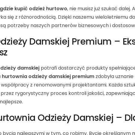
gdzie kupić odzież hurtowo
, nie musisz już szukać dalej.
ka się z różnorodnością. Dzięki naszemu wieloletniemu d
e są potrzeby naszych partnerów biznesowych i dostosowu
dzieży Damskiej Premium – Ek
sz
dzieży damskiej
potrafi dostarczyć produkty spełniając
a
hurtownia odzieży damskiej premium
zdobyła uznanie 
z współpracy z renomowanymi projektantami. Każda sztuk
przez rygorystyczny proces kontroli jakości, zapewniając
najlepsze.
urtownia Odzieży Damskiej – D
o bycia najlepszymi w tym, co robimy. Bycie określanym