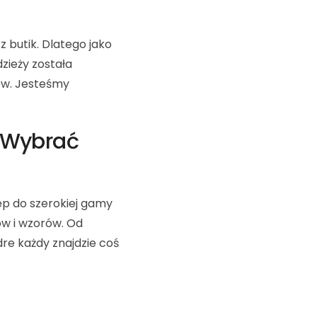
 butik. Dlatego jako
zieży została
ów. Jesteśmy
 Wybrać
p do szerokiej gamy
ów i wzorów. Od
re każdy znajdzie coś