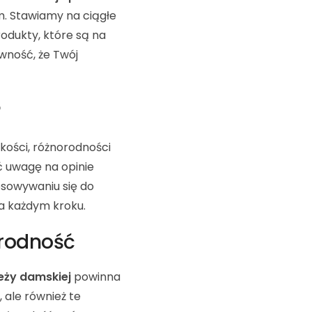
em. Stawiamy na ciągłe
odukty, które są na
wność, że Twój
?
kości, różnorodności
ć uwagę na opinie
osowywaniu się do
a każdym kroku.
orodność
eży damskiej
powinna
 ale również te