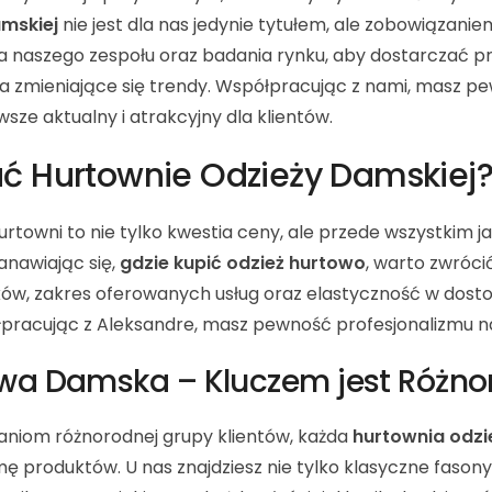
amskiej
nie jest dla nas jedynie tytułem, ale zobowiązani
ia naszego zespołu oraz badania rynku, aby dostarczać pr
na zmieniające się trendy. Współpracując z nami, masz pe
ze aktualny i atrakcyjny dla klientów.
ć Hurtownie Odzieży Damskiej
towni to nie tylko kwestia ceny, ale przede wszystkim ja
tanawiając się,
gdzie kupić odzież hurtowo
, warto zwróci
tików, zakres oferowanych usług oraz elastyczność w dost
łpracując z Aleksandre, masz pewność profesjonalizmu n
owa Damska – Kluczem jest Różn
aniom różnorodnej grupy klientów, każda
hurtownia odzi
 produktów. U nas znajdziesz nie tylko klasyczne fasony,