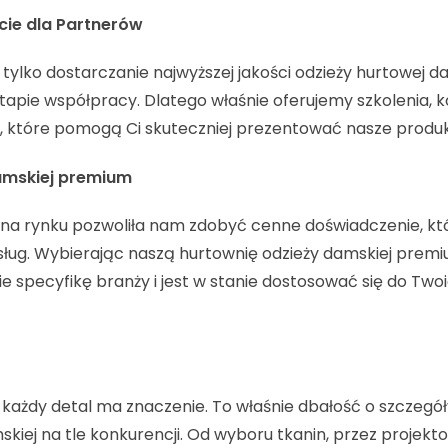
ie dla Partnerów
tylko dostarczanie najwyższej jakości odzieży hurtowej da
apie współpracy. Dlatego właśnie oferujemy szkolenia, k
, które pomogą Ci skuteczniej prezentować nasze produk
amskiej premium
 na rynku pozwoliła nam zdobyć cenne doświadczenie, k
ług. Wybierając naszą hurtownię odzieży damskiej premiu
e specyfikę branży i jest w stanie dostosować się do Two
ażdy detal ma znaczenie. To właśnie dbałość o szczegół
kiej na tle konkurencji. Od wyboru tkanin, przez projekto