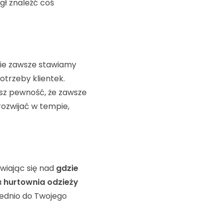
gł znaleźć coś
nie zawsze stawiamy
otrzeby klientek.
sz pewność, że zawsze
rozwijać w tempie,
wiając się nad
gdzie
a
hurtownia odzieży
rednio do Twojego