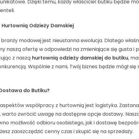
unikatowe. Dzięki temu, każdy właściciel butiku będzie mó
enteli.
 Hurtownią Odzieży Damskiej
branży modowej jest nieustanna ewolucja. Dlatego właś
my naszą ofertę w odpowiedzi na zmieniające się gusta i p
cując z naszą
hurtownią odzieży damskiej do butiku
, ma
nkurencją. Wspólnie z nami, Twój biznes będzie mógł się 
 Dostawa do Butiku?
spektów współpracy z hurtownią jest logistyka. Zastana
, warto zwrócić uwagę na dostępne opcje dostawy. Nasz
wno możliwość odbioru osobistego, jak i dostawę bezpoś
żesz zaoszczędzić cenny czas i skupić się na sprzedaży.