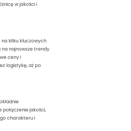
żnicę w jakości i
ę na kilku kluczowych
a na najnowsze trendy
we ceny i
ez logistykę, aż po
okładnie
 połączenie jakości,
ego charakteru i