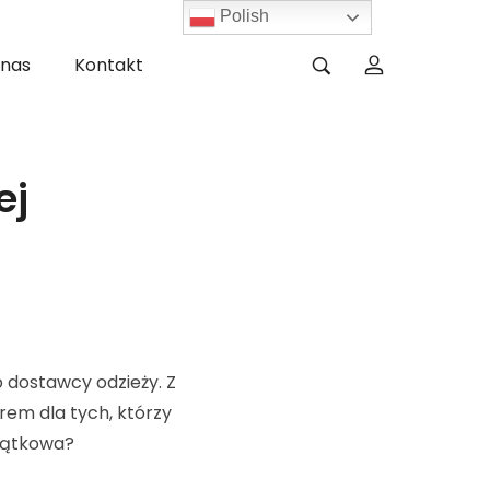
Polish
 nas
Kontakt
ej
o dostawcy odzieży. Z
em dla tych, którzy
yjątkowa?